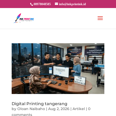
08978048585
info@inkprintink.id
Digital Printing tangerang
by
Oloan Naibaho
|
Aug 2, 2026
|
Artikel
|
0
comments